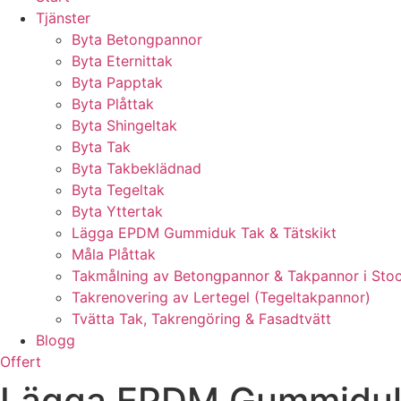
Tjänster
Byta Betongpannor
Byta Eternittak
Byta Papptak
Byta Plåttak
Byta Shingeltak
Byta Tak
Byta Takbeklädnad
Byta Tegeltak
Byta Yttertak
Lägga EPDM Gummiduk Tak & Tätskikt
Måla Plåttak
Takmålning av Betongpannor & Takpannor i Sto
Takrenovering av Lertegel (Tegeltakpannor)
Tvätta Tak, Takrengöring & Fasadtvätt
Blogg
Offert
Lägga EPDM Gummiduk T