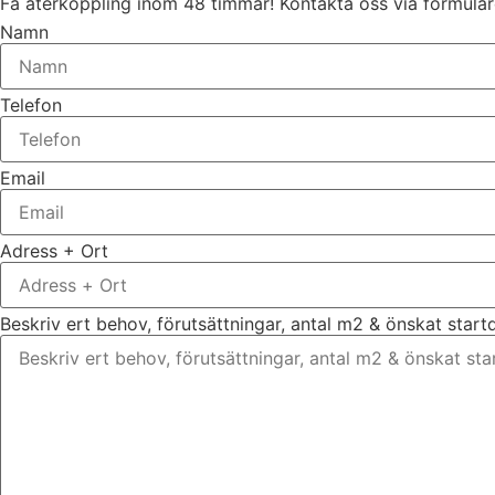
Få återkoppling inom 48 timmar! Kontakta oss via formuläre
Namn
Telefon
Email
Adress + Ort
Beskriv ert behov, förutsättningar, antal m2 & önskat star