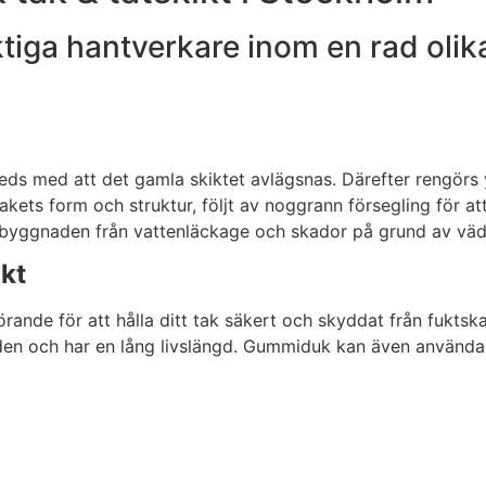
iga hantverkare inom en rad olika
leds med att det gamla skiktet avlägsnas. Därefter rengörs 
kets form och struktur, följt av noggrann försegling för att
ar byggnaden från vattenläckage och skador på grund av väd
kt
 avgörande för att hålla ditt tak säkert och skyddat från f
anden och har en lång livslängd. Gummiduk kan även användas 