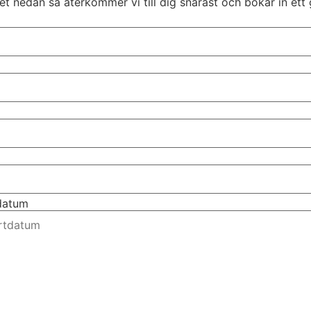
t nedan så återkommer vi till dig snarast och bokar in ett 
tdatum