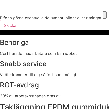
Bifoga gärna eventuella dokument, bilder eller ritningar
Bifoga gärna eventuella dokument, bilder eller ritningar
Skicka
Behöriga
Certifierade medarbetare som kan jobbet
Snabb service
Vi återkommer till dig så fort som möjligt
ROT-avdrag
30% av arbetskostnaden dras av
Takläggning EPDM gummiduk t