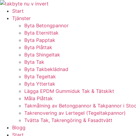
Skip
to
Start
content
Tjänster
Byta Betongpannor
Byta Eternittak
Byta Papptak
Byta Plåttak
Byta Shingeltak
Byta Tak
Byta Takbeklädnad
Byta Tegeltak
Byta Yttertak
Lägga EPDM Gummiduk Tak & Tätskikt
Måla Plåttak
Takmålning av Betongpannor & Takpannor i Sto
Takrenovering av Lertegel (Tegeltakpannor)
Tvätta Tak, Takrengöring & Fasadtvätt
Blogg
Start