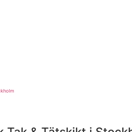
ckholm
ak & Tätskikt i Stock