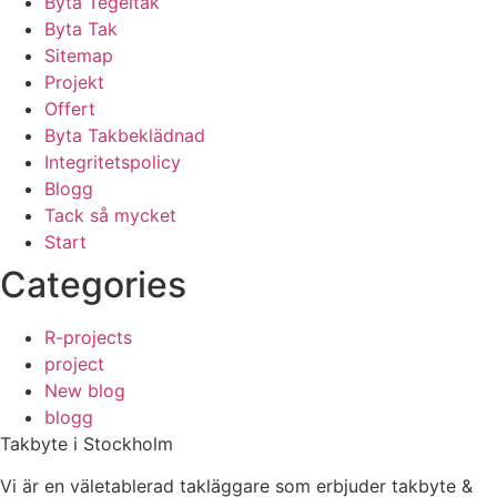
Byta Tegeltak
Byta Tak
Sitemap
Projekt
Offert
Byta Takbeklädnad
Integritetspolicy
Blogg
Tack så mycket
Start
Categories
R-projects
project
New blog
blogg
Takbyte i Stockholm
Vi är en väletablerad takläggare som erbjuder takbyte &