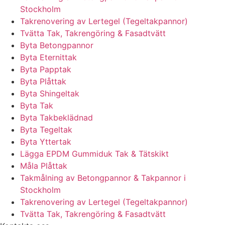
Stockholm
Takrenovering av Lertegel (Tegeltakpannor)
Tvätta Tak, Takrengöring & Fasadtvätt
Byta Betongpannor
Byta Eternittak
Byta Papptak
Byta Plåttak
Byta Shingeltak
Byta Tak
Byta Takbeklädnad
Byta Tegeltak
Byta Yttertak
Lägga EPDM Gummiduk Tak & Tätskikt
Måla Plåttak
Takmålning av Betongpannor & Takpannor i
Stockholm
Takrenovering av Lertegel (Tegeltakpannor)
Tvätta Tak, Takrengöring & Fasadtvätt