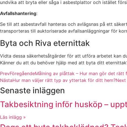
undvika att bryta eller såga i asbestplattor och istället för
Avfallshantering
:
Se till att asbestavfall hanteras och avlägsnas på ett säker
transporteras till auktoriserade avfallsanläggningar för kor
Byta och Riva eternittak
Vidta dessa säkerhetsåtgärder för att utföra arbetet kan du
Känner du att du behöver hjälp med att byta ditt eternitta
Prev
Föregående
Målning av plåttak – Hur man gör det rätt f
Nästa
Hur man väljer rätt typ av yttertak för ditt hem?
Next
Senaste inläggen
Takbesiktning inför husköp – uppt
Läs inlägg »