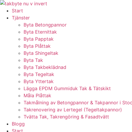
Skip
to
Start
content
Tjänster
Byta Betongpannor
Byta Eternittak
Byta Papptak
Byta Plåttak
Byta Shingeltak
Byta Tak
Byta Takbeklädnad
Byta Tegeltak
Byta Yttertak
Lägga EPDM Gummiduk Tak & Tätskikt
Måla Plåttak
Takmålning av Betongpannor & Takpannor i Sto
Takrenovering av Lertegel (Tegeltakpannor)
Tvätta Tak, Takrengöring & Fasadtvätt
Blogg
Start