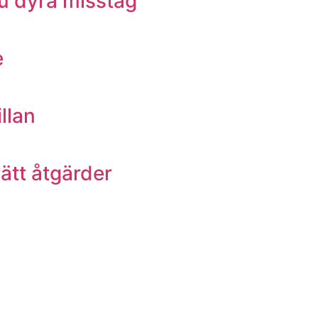
du dyra misstag
e
llan
ätt åtgärder