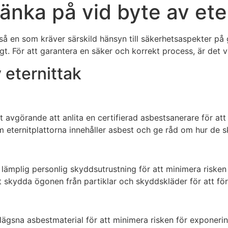
änka på vid byte av ete
kså en som kräver särskild hänsyn till säkerhetsaspekter på g
gt. För att garantera en säker och korrekt process, är det v
 eternittak
det avgörande att anlita en certifierad asbestsanerare för 
om eternitplattorna innehåller asbest och ge råd om hur de s
 lämplig personlig skyddsutrustning för att minimera risken
tt skydda ögonen från partiklar och skyddskläder för att 
sna asbestmaterial för att minimera risken för exponering 