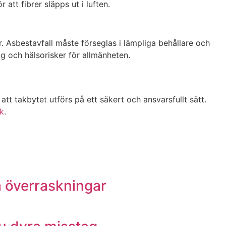
 att fibrer släpps ut i luften.
er. Asbestavfall måste förseglas i lämpliga behållare och
ng och hälsorisker för allmänheten.
tt takbytet utförs på ett säkert och ansvarsfullt sätt.
ök
.
a överraskningar