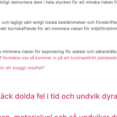
siktigt demontera dem i hela stycken för att minska risken för
t och lagligt sätt enligt lokala bestämmelser och föreskrift
rekt bortskaffande för att minimera risken för miljöförstöri
 minimera risken för exponering för asbest och säkerställa a
k?
Kontakta oss så kommer vi på ett kostnadsfritt platsbes
ör ett snyggt resultat?
äck dolda fel i tid och undvik dyr