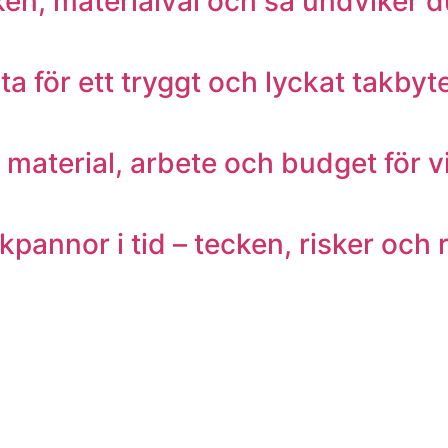
en, materialval och så undviker 
ta för ett tryggt och lyckat takbyt
 material, arbete och budget för vi
annor i tid – tecken, risker och r